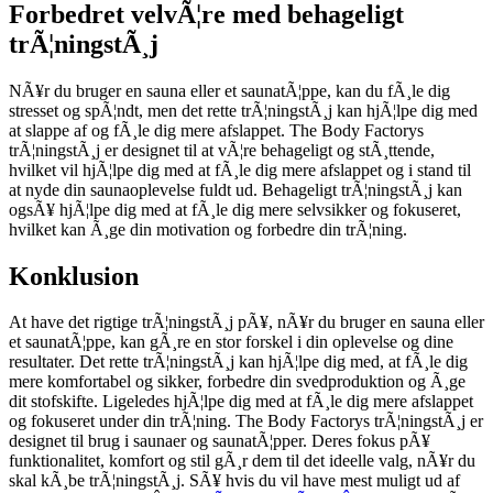
Forbedret velvÃ¦re med behageligt
trÃ¦ningstÃ¸j
NÃ¥r du bruger en sauna eller et saunatÃ¦ppe, kan du fÃ¸le dig
stresset og spÃ¦ndt, men det rette trÃ¦ningstÃ¸j kan hjÃ¦lpe dig med
at slappe af og fÃ¸le dig mere afslappet. The Body Factorys
trÃ¦ningstÃ¸j er designet til at vÃ¦re behageligt og stÃ¸ttende,
hvilket vil hjÃ¦lpe dig med at fÃ¸le dig mere afslappet og i stand til
at nyde din saunaoplevelse fuldt ud. Behageligt trÃ¦ningstÃ¸j kan
ogsÃ¥ hjÃ¦lpe dig med at fÃ¸le dig mere selvsikker og fokuseret,
hvilket kan Ã¸ge din motivation og forbedre din trÃ¦ning.
Konklusion
At have det rigtige trÃ¦ningstÃ¸j pÃ¥, nÃ¥r du bruger en sauna eller
et saunatÃ¦ppe, kan gÃ¸re en stor forskel i din oplevelse og dine
resultater. Det rette trÃ¦ningstÃ¸j kan hjÃ¦lpe dig med, at fÃ¸le dig
mere komfortabel og sikker, forbedre din svedproduktion og Ã¸ge
dit stofskifte. Ligeledes hjÃ¦lpe dig med at fÃ¸le dig mere afslappet
og fokuseret under din trÃ¦ning. The Body Factorys trÃ¦ningstÃ¸j er
designet til brug i saunaer og saunatÃ¦pper. Deres fokus pÃ¥
funktionalitet, komfort og stil gÃ¸r dem til det ideelle valg, nÃ¥r du
skal kÃ¸be trÃ¦ningstÃ¸j. SÃ¥ hvis du vil have mest muligt ud af