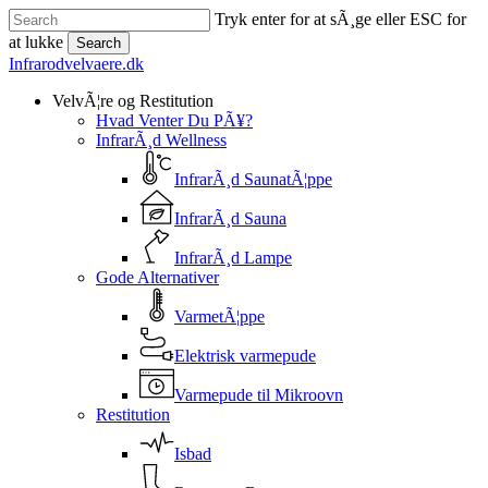
Skip
Tryk enter for at sÃ¸ge eller ESC for
to
at lukke
Search
main
Close
Infrarodvelvaere.dk
content
Search
search
Menu
VelvÃ¦re og Restitution
Hvad Venter Du PÃ¥?
InfrarÃ¸d Wellness
InfrarÃ¸d SaunatÃ¦ppe
InfrarÃ¸d Sauna
InfrarÃ¸d Lampe
Gode Alternativer
VarmetÃ¦ppe
Elektrisk varmepude
Varmepude til Mikroovn
Restitution
Isbad