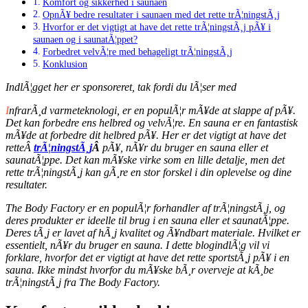
Komfort og sikkerhed i saunaen
OpnÃ¥ bedre resultater i saunaen med det rette trÃ¦ningstÃ¸j
Hvorfor er det vigtigt at have det rette trÃ¦ningstÃ¸j pÃ¥ i
saunaen og i saunatÃ¦ppet?
Forbedret velvÃ¦re med behageligt trÃ¦ningstÃ¸j
Konklusion
IndlÃ¦gget her er sponsoreret, tak fordi du lÃ¦ser med
I
nfrarÃ¸d varmeteknologi, er en populÃ¦r mÃ¥de at slappe af pÃ¥.
Det kan forbedre ens helbred og velvÃ¦re. En sauna er en fantastisk
mÃ¥de at forbedre dit helbred pÃ¥. Her er det vigtigt at have det
retteÂ
trÃ¦ningstÃ¸j
Â
pÃ¥, nÃ¥r du bruger en sauna eller et
saunatÃ¦ppe. Det kan mÃ¥ske virke som en lille detalje, men det
rette trÃ¦ningstÃ¸j kan gÃ¸re en stor forskel i din oplevelse og dine
resultater.
The Body Factory er en populÃ¦r forhandler af trÃ¦ningstÃ¸j, og
deres produkter er ideelle til brug i en sauna eller et saunatÃ¦ppe.
Deres tÃ¸j er lavet af hÃ¸j kvalitet og Ã¥ndbart materiale. Hvilket er
essentielt, nÃ¥r du bruger en sauna. I dette blogindlÃ¦g vil vi
forklare, hvorfor det er vigtigt at have det rette sportstÃ¸j pÃ¥ i en
sauna. Ikke mindst hvorfor du mÃ¥ske bÃ¸r overveje at kÃ¸be
trÃ¦ningstÃ¸j fra The Body Factory.