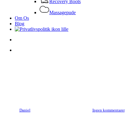
Recovery Boots
Massagepude
Om Os
Blog
search
Menu
trÃ¦ning og sundhed
OpnÃ¥ bedre resultater i
saunaen med det rette
trÃ¦ningstÃ¸j
By
Daniel
06/04/2023
januar 6th, 2025
Ingen kommentarer