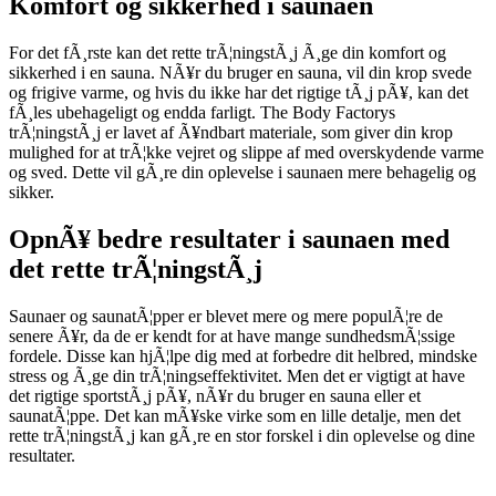
Komfort og sikkerhed i saunaen
For det fÃ¸rste kan det rette trÃ¦ningstÃ¸j Ã¸ge din komfort og
sikkerhed i en sauna. NÃ¥r du bruger en sauna, vil din krop svede
og frigive varme, og hvis du ikke har det rigtige tÃ¸j pÃ¥, kan det
fÃ¸les ubehageligt og endda farligt. The Body Factorys
trÃ¦ningstÃ¸j er lavet af Ã¥ndbart materiale, som giver din krop
mulighed for at trÃ¦kke vejret og slippe af med overskydende varme
og sved. Dette vil gÃ¸re din oplevelse i saunaen mere behagelig og
sikker.
OpnÃ¥ bedre resultater i saunaen med
det rette trÃ¦ningstÃ¸j
Saunaer og saunatÃ¦pper er blevet mere og mere populÃ¦re de
senere Ã¥r, da de er kendt for at have mange sundhedsmÃ¦ssige
fordele. Disse kan hjÃ¦lpe dig med at forbedre dit helbred, mindske
stress og Ã¸ge din trÃ¦ningseffektivitet. Men det er vigtigt at have
det rigtige sportstÃ¸j pÃ¥, nÃ¥r du bruger en sauna eller et
saunatÃ¦ppe. Det kan mÃ¥ske virke som en lille detalje, men det
rette trÃ¦ningstÃ¸j kan gÃ¸re en stor forskel i din oplevelse og dine
resultater.