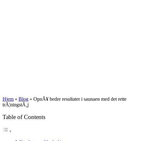
Hjem
»
Blog
»
OpnÃ¥ bedre resultater i saunaen med det rette
trÃ¦ningstÃ¸j
Table of Contents