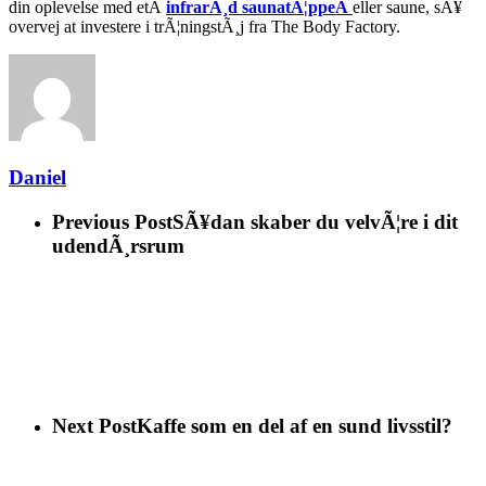
din oplevelse med etÂ
infrarÃ¸d saunatÃ¦ppeÂ
eller saune, sÃ¥
overvej at investere i trÃ¦ningstÃ¸j fra The Body Factory.
Daniel
Previous Post
SÃ¥dan skaber du velvÃ¦re i dit
udendÃ¸rsrum
Next Post
Kaffe som en del af en sund livsstil?