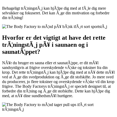
Behageligt trÃ¦ningstÃ¸j kan hjÃ¦lpe dig med at fÃ¸le dig mere
selvsikker og fokuseret. Det kan Ã¸ge din motivation og forbedre
din trÃ¦ning!
Hvorfor er det vigtigt at have det rette
trÃ¦ningstÃ¸j pÃ¥ i saunaen og i
saunatÃ¦ppet?
NÃ¥r du bruger en sauna eller et saunatÃ¦ppe, er dit mÃ¥l
sandsynligvis at frigive overskydende vÃ¦ske og toksiner fra din
krop. Det rette trÃ¦ningstÃ¸j kan hjÃ¦lpe dig med at nÃ¥ dette mÃ¥l
ved at Ã¸ge din svedproduktion og Ã¸ge dit stofskifte. Jo mere sved
du producerer, jo flere toksiner og overskydende vÃ¦ske vil din krop
frigive. The Body Factorys trÃ¦ningstÃ¸j er specielt designet til, at
forbedre din trÃ¦ning og Ã¸ge dit stofskifte. Dette kan hjÃ¦lpe dig
med, at nÃ¥ dine sundhedsmÃ¥l hurtigere.