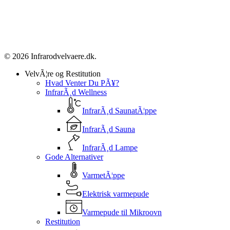
© 2026 Infrarodvelvaere.dk.
Close
VelvÃ¦re og Restitution
Menu
Hvad Venter Du PÃ¥?
InfrarÃ¸d Wellness
InfrarÃ¸d SaunatÃ¦ppe
InfrarÃ¸d Sauna
InfrarÃ¸d Lampe
Gode Alternativer
VarmetÃ¦ppe
Elektrisk varmepude
Varmepude til Mikroovn
Restitution