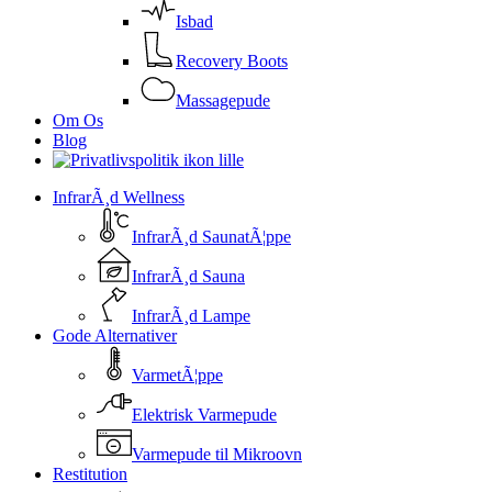
Isbad
Recovery Boots
Massagepude
Om Os
Blog
InfrarÃ¸d Wellness
InfrarÃ¸d SaunatÃ¦ppe
InfrarÃ¸d Sauna
InfrarÃ¸d Lampe
Gode Alternativer
VarmetÃ¦ppe
Elektrisk Varmepude
Varmepude til Mikroovn
Restitution