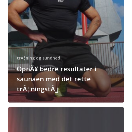
trÃ¦ning og sundhed
OpnÃ¥ bedre resultater i
saunaen med det rette
trÃ¦ningstÃ¸j
Gamer-
stole:
UndgÃ¥