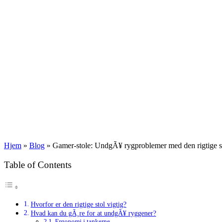
Hjem
»
Blog
»
Gamer-stole: UndgÃ¥ rygproblemer med den rigtige s
Table of Contents
Hvorfor er den rigtige stol vigtig?
Hvad kan du gÃ¸re for at undgÃ¥ ryggener?
Ergonomi i tankerne