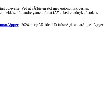
ming oplevelse. Ved at vÃ¦lge en stol med ergonomisk design,
anmeldelser fra andre gamere for at fÃ¥ et bedre indtryk af stolens
aunatÃ¦pper
i 2024, her pÃ¥ siden! Et infrarÃ¸d saunatÃ¦ppe sÃ¸rger