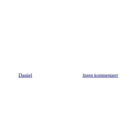
Hjem og fritid
trÃ¦ning og sundhed
: UndgÃ¥ rygproblemer med den 
By
Daniel
15/03/2023
januar 6th, 2025
Ingen kommentarer