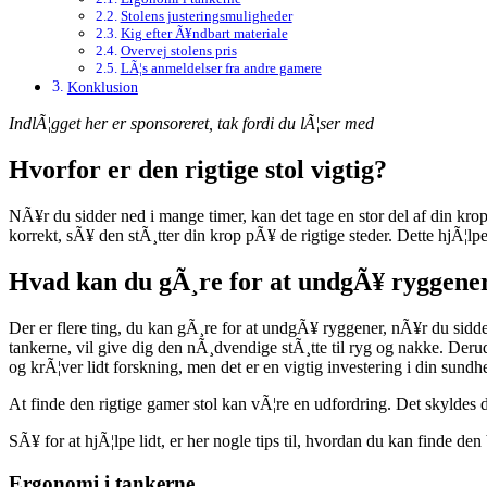
Stolens justeringsmuligheder
Kig efter Ã¥ndbart materiale
Overvej stolens pris
LÃ¦s anmeldelser fra andre gamere
Konklusion
IndlÃ¦gget her er sponsoreret, tak fordi du lÃ¦ser med
Hvorfor er den rigtige stol vigtig?
NÃ¥r du sidder ned i mange timer, kan det tage en stor del af din krop
korrekt, sÃ¥ den stÃ¸tter din krop pÃ¥ de rigtige steder. Dette hjÃ¦lp
Hvad kan du gÃ¸re for at undgÃ¥ ryggene
Der er flere ting, du kan gÃ¸re for at undgÃ¥ ryggener, nÃ¥r du sidde
tankerne, vil give dig den nÃ¸dvendige stÃ¸tte til ryg og nakke. Der
og krÃ¦ver lidt forskning, men det er en vigtig investering i din sun
At finde den rigtige gamer stol kan vÃ¦re en udfordring. Det skyldes
SÃ¥ for at hjÃ¦lpe lidt, er her nogle tips til, hvordan du kan finde den
Ergonomi i tankerne