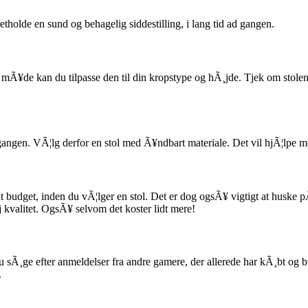
etholde en sund og behagelig siddestilling, i lang tid ad gangen.
den mÃ¥de kan du tilpasse den til din kropstype og hÃ¸jde. Tjek om stol
d gangen. VÃ¦lg derfor en stol med Ã¥ndbart materiale. Det vil hjÃ¦lpe m
dit budget, inden du vÃ¦lger en stol. Det er dog ogsÃ¥ vigtigt at huske
¸j kvalitet. OgsÃ¥ selvom det koster lidt mere!
u sÃ¸ge efter anmeldelser fra andre gamere, der allerede har kÃ¸bt og 
.