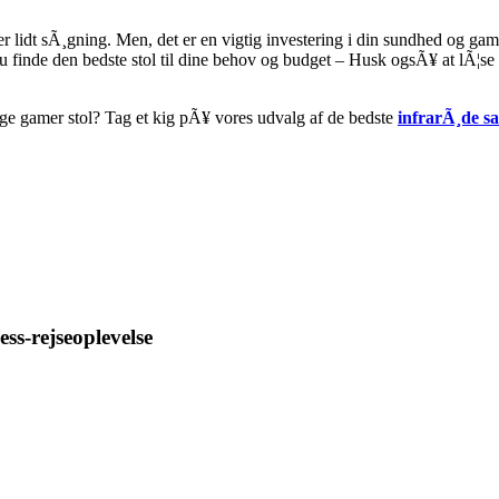
er lidt sÃ¸gning. Men, det er en vigtig investering i din sundhed og ga
u finde den bedste stol til dine behov og budget – Husk ogsÃ¥ at lÃ¦se 
tige gamer stol? Tag et kig pÃ¥ vores udvalg af de bedste
infrarÃ¸de s
ess-rejseoplevelse