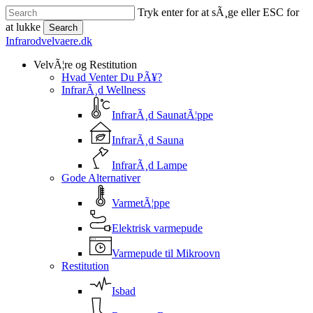
Skip
Tryk enter for at sÃ¸ge eller ESC for
to
at lukke
Search
main
Close
Infrarodvelvaere.dk
content
Search
search
Menu
VelvÃ¦re og Restitution
Hvad Venter Du PÃ¥?
InfrarÃ¸d Wellness
InfrarÃ¸d SaunatÃ¦ppe
InfrarÃ¸d Sauna
InfrarÃ¸d Lampe
Gode Alternativer
VarmetÃ¦ppe
Elektrisk varmepude
Varmepude til Mikroovn
Restitution
Isbad