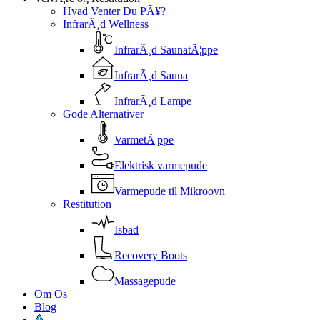
Menu
Hvad Venter Du PÃ¥?
InfrarÃ¸d Wellness
InfrarÃ¸d SaunatÃ¦ppe
InfrarÃ¸d Sauna
InfrarÃ¸d Lampe
Gode Alternativer
VarmetÃ¦ppe
Elektrisk varmepude
Varmepude til Mikroovn
Restitution
Isbad
Recovery Boots
Massagepude
Om Os
Blog