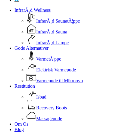
InfrarÃ¸d Wellness
InfrarÃ¸d SaunatÃ¦ppe
InfrarÃ¸d Sauna
InfrarÃ¸d Lampe
Gode Alternativer
VarmetÃ¦ppe
Elektrisk Varmepude
Varmepude til Mikroovn
Restitution
Isbad
Recovery Boots
Massagepude
Om Os
Blog